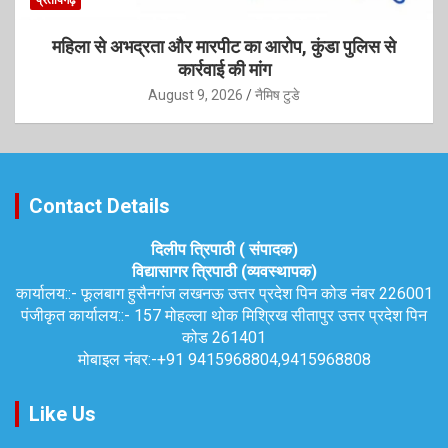
प्रतापगढ़
महिला से अभद्रता और मारपीट का आरोप, कुंडा पुलिस से
कार्रवाई की मांग
August 9, 2026
नैमिष टुडे
Contact Details
दिलीप त्रिपाठी ( संपादक)
विद्यासागर त्रिपाठी (व्यवस्थापक)
कार्यालय::-
फूलबाग हुसैनगंज लखनऊ उत्तर प्रदेश पिन कोड नंबर 226001
पंजीकृत कार्यालय::-
157 मोहल्ला थोक मिश्रिख सीतापुर उत्तर प्रदेश पिन
कोड 261401
मोबाइल नंबर:-
+91 9415968804,9415968808
Like Us