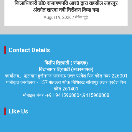
जिलाधिकारी डॉ0 राजागणपति आर0 द्वारा तहसील लहरपुर
अंतर्गत शारदा नदी निरीक्षण किया गया
August 9, 2026
नैमिष टुडे
Contact Details
दिलीप त्रिपाठी ( संपादक)
विद्यासागर त्रिपाठी (व्यवस्थापक)
कार्यालय::-
फूलबाग हुसैनगंज लखनऊ उत्तर प्रदेश पिन कोड नंबर 226001
पंजीकृत कार्यालय::-
157 मोहल्ला थोक मिश्रिख सीतापुर उत्तर प्रदेश पिन
कोड 261401
मोबाइल नंबर:-
+91 9415968804,9415968808
Like Us