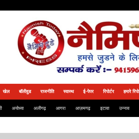
खेल
बॉलीवुड
राजनीति
स्वास्थ
ई-पेपर
रिपोर्टर
हमारे रिपो
ी
अयोध्या
अलीगढ़
आगरा
आज़मगढ़
इटावा
उन्नाव