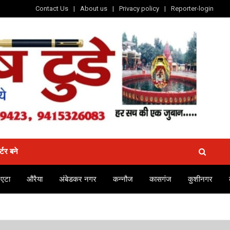
Contact Us
About us
Privacy policy
Reporter-login
र्टर बने
एटा
औरैया
अंबेडकर नगर
कन्नौज
कासगंज
कुशीनगर