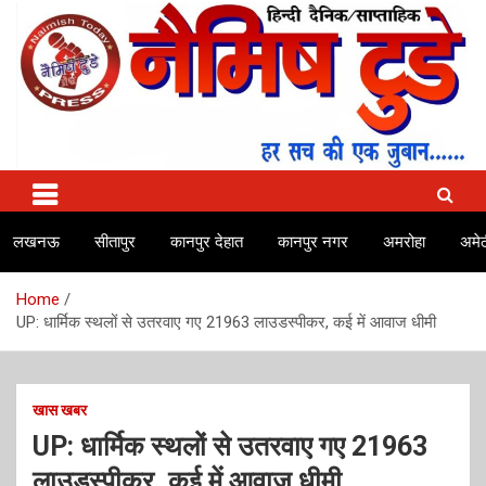
Skip
to
content
No.1 news channel of India
Naimish Today
लखनऊ
सीतापुर
कानपुर देहात
कानपुर नगर
अमरोहा
अमेठ
Home
UP: धार्मिक स्थलों से उतरवाए गए 21963 लाउडस्पीकर, कई में आवाज धीमी
खास खबर
UP: धार्मिक स्थलों से उतरवाए गए 21963
लाउडस्पीकर, कई में आवाज धीमी