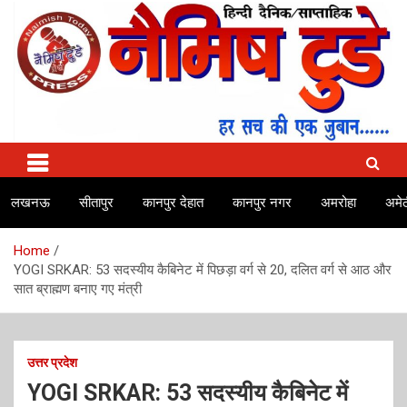
Skip
to
content
No.1 news channel of India
Naimish Today
लखनऊ
सीतापुर
कानपुर देहात
कानपुर नगर
अमरोहा
अमेठ
Home
YOGI SRKAR: 53 सदस्यीय कैबिनेट में पिछड़ा वर्ग से 20, दलित वर्ग से आठ और
सात ब्राह्मण बनाए गए मंत्री
उत्तर प्रदेश
YOGI SRKAR: 53 सदस्यीय कैबिनेट में