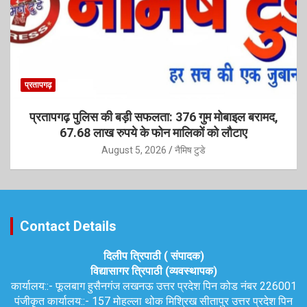
प्रतापगढ़
प्रतापगढ़ पुलिस की बड़ी सफलता: 376 गुम मोबाइल बरामद,
67.68 लाख रुपये के फोन मालिकों को लौटाए
August 5, 2026
नैमिष टुडे
Contact Details
दिलीप त्रिपाठी ( संपादक)
विद्यासागर त्रिपाठी (व्यवस्थापक)
कार्यालय::-
फूलबाग हुसैनगंज लखनऊ उत्तर प्रदेश पिन कोड नंबर 226001
पंजीकृत कार्यालय::-
157 मोहल्ला थोक मिश्रिख सीतापुर उत्तर प्रदेश पिन