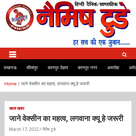
Skip
to
content
No.1 news channel of India
Naimish Today
लखनऊ
सीतापुर
कानपुर देहात
कानपुर नगर
अमरोहा
अमेठ
Home
जाने वेक्सीन का महत्व, लगवाना क्यू हे जरूरी
खास खबर
जाने वेक्सीन का महत्व, लगवाना क्यू हे जरूरी
March 17, 2022
नैमिष टुडे