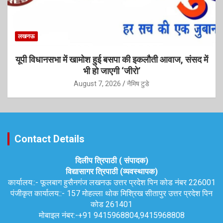
लखनऊ
यूपी विधानसभा में खामोश हुई बसपा की इकलौती आवाज, संसद में
भी हो जाएगी ‘जीरो’
August 7, 2026
नैमिष टुडे
Contact Details
दिलीप त्रिपाठी ( संपादक)
विद्यासागर त्रिपाठी (व्यवस्थापक)
कार्यालय::-
फूलबाग हुसैनगंज लखनऊ उत्तर प्रदेश पिन कोड नंबर 226001
पंजीकृत कार्यालय::-
157 मोहल्ला थोक मिश्रिख सीतापुर उत्तर प्रदेश पिन
कोड 261401
मोबाइल नंबर:-
+91 9415968804,9415968808