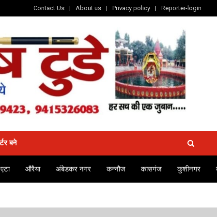
Contact Us
About us
Privacy policy
Reporter-login
र्टर बने
एटा
औरैया
अंबेडकर नगर
कन्नौज
कासगंज
कुशीनगर