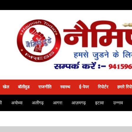
खेल
बॉलीवुड
राजनीति
स्वास्थ
ई-पेपर
रिपोर्टर
हमारे रिपो
ी
अयोध्या
अलीगढ़
आगरा
आज़मगढ़
इटावा
उन्नाव