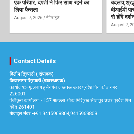
एक परिवार, दंपती ने फिर साथ रहने का
बदलाव,श्रद्
लिया फैसला
वीआईपी पास
से होंगे दर्श
August 7, 2026
नैमिष टुडे
August 7, 2
Contact Details
दिलीप त्रिपाठी ( संपादक)
विद्यासागर त्रिपाठी (व्यवस्थापक)
कार्यालय::-
फूलबाग हुसैनगंज लखनऊ उत्तर प्रदेश पिन कोड नंबर
226001
पंजीकृत कार्यालय::-
157 मोहल्ला थोक मिश्रिख सीतापुर उत्तर प्रदेश पिन
कोड 261401
मोबाइल नंबर:-
+91 9415968804,9415968808