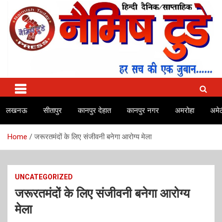
Skip
to
content
No.1 news channel of India
Naimish Today
लखनऊ
सीतापुर
कानपुर देहात
कानपुर नगर
अमरोहा
अमेठ
Home
जरूरतमंदों के लिए संजीवनी बनेगा आरोग्य मेला
UNCATEGORIZED
जरूरतमंदों के लिए संजीवनी बनेगा आरोग्य
मेला