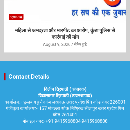
प्रतापगढ़
महिला से अभद्रता और मारपीट का आरोप, कुंडा पुलिस से
कार्रवाई की मांग
August 9, 2026
नैमिष टुडे
Contact Details
दिलीप त्रिपाठी ( संपादक)
विद्यासागर त्रिपाठी (व्यवस्थापक)
कार्यालय::-
फूलबाग हुसैनगंज लखनऊ उत्तर प्रदेश पिन कोड नंबर 226001
पंजीकृत कार्यालय::-
157 मोहल्ला थोक मिश्रिख सीतापुर उत्तर प्रदेश पिन
कोड 261401
मोबाइल नंबर:-
+91 9415968804,9415968808