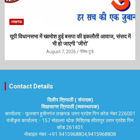
लखनऊ
यूपी विधानसभा में खामोश हुई बसपा की इकलौती आवाज, संसद में
भी हो जाएगी ‘जीरो’
August 7, 2026
नैमिष टुडे
Contact Details
दिलीप त्रिपाठी ( संपादक)
विद्यासागर त्रिपाठी (व्यवस्थापक)
कार्यालय::-
फूलबाग हुसैनगंज लखनऊ उत्तर प्रदेश पिन कोड नंबर 226001
पंजीकृत कार्यालय::-
157 मोहल्ला थोक मिश्रिख सीतापुर उत्तर प्रदेश पिन
कोड 261401
मोबाइल नंबर:-
+91 9415968804,9415968808