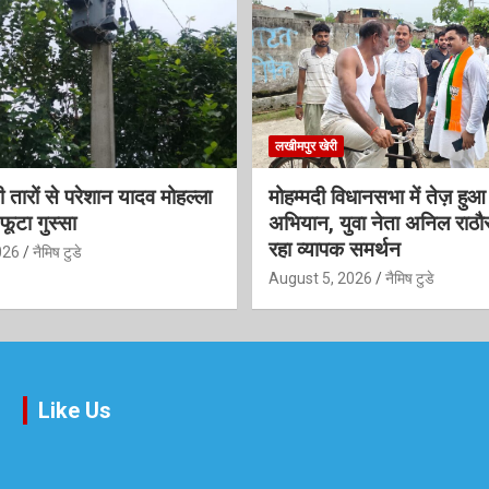
लखीमपुर खेरी
 तारों से परेशान यादव मोहल्ला
मोहम्मदी विधानसभा में तेज़ हु
फूटा गुस्सा
अभियान, युवा नेता अनिल राठौ
रहा व्यापक समर्थन
026
नैमिष टुडे
August 5, 2026
नैमिष टुडे
Like Us