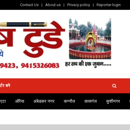
Contact Us
About us
Privacy policy
Reporter-login
र्टर बने
एटा
औरैया
अंबेडकर नगर
कन्नौज
कासगंज
कुशीनगर