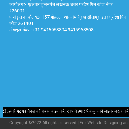
कार्यालय::-
फूलबाग हुसैनगंज लखनऊ उत्तर प्रदेश पिन कोड नंबर
226001
पंजीकृत कार्यालय::-
157 मोहल्ला थोक मिश्रिख सीतापुर उत्तर प्रदेश पिन
कोड 261401
मोबाइल नंबर:-
+91 9415968804,9415968808
यूब चैनल को सबस्क्राइब करें, साथ मे हमारे फेसबुक को लाइक जरूर करें
Copyright ©2022 All rights reserved | For Website Designing a