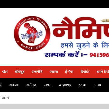
खेल
बॉलीवुड
राजनीति
स्वास्थ
ई-पेपर
रिपोर्टर
हमारे रिपो
ी
अयोध्या
अलीगढ़
आगरा
आज़मगढ़
इटावा
उन्नाव
े कारण