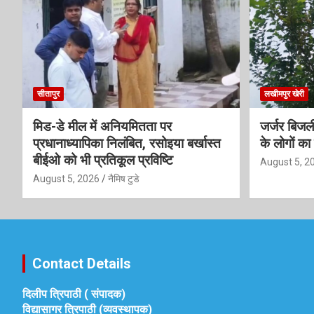
सीतापुर
लखीमपुर खेरी
मिड-डे मील में अनियमितता पर
जर्जर बिजली
प्रधानाध्यापिका निलंबित, रसोइया बर्खास्त
के लोगों का 
बीईओ को भी प्रतिकूल प्रविष्टि
August 5, 2
August 5, 2026
नैमिष टुडे
Contact Details
दिलीप त्रिपाठी ( संपादक)
विद्यासागर त्रिपाठी (व्यवस्थापक)