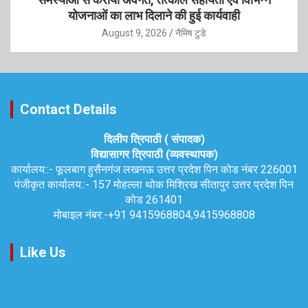
योजनाओं का लाभ दिलाने की हुई कार्यवाही
August 9, 2026
नैमिष टुडे
Contact Details
दिलीप त्रिपाठी ( संपादक)
विद्यासागर त्रिपाठी (व्यवस्थापक)
कार्यालय::-
फूलबाग हुसैनगंज लखनऊ उत्तर प्रदेश पिन कोड नंबर 226001
पंजीकृत कार्यालय::-
157 मोहल्ला थोक मिश्रिख सीतापुर उत्तर प्रदेश पिन
कोड 261401
मोबाइल नंबर:-
+91 9415968804,9415968808
Like Us