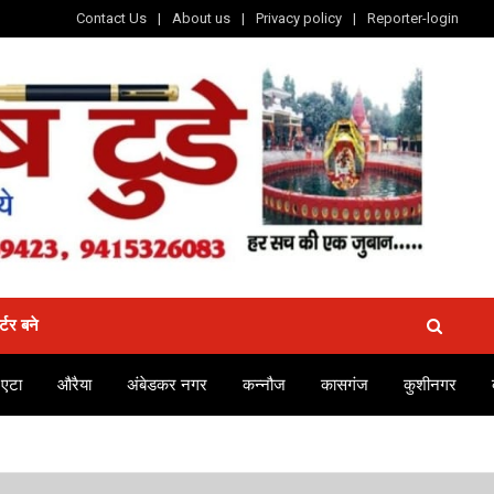
Contact Us
About us
Privacy policy
Reporter-login
र्टर बने
एटा
औरैया
अंबेडकर नगर
कन्नौज
कासगंज
कुशीनगर