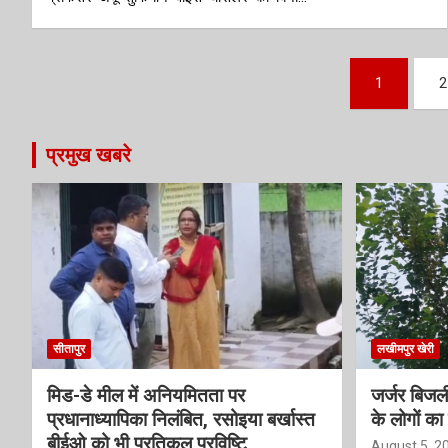
Posts
1
2
pagination
प्रमुख खबरे
सीतापुर
लखीमपुर खेरी
मिड-डे मील में अनियमितता पर
जर्जर बिजली
प्रधानाध्यापिका निलंबित, रसोइया बर्खास्त
के लोगों का 
बीईओ को भी प्रतिकूल प्रविष्टि
August 5, 2