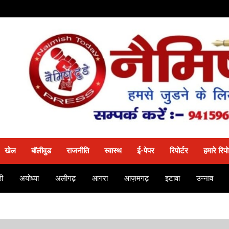
खेल
बॉलीवुड
राजनीति
स्वास्थ
ई-पेपर
रिपोर्टर
हमारे रिपो
ी
अयोध्या
अलीगढ़
आगरा
आज़मगढ़
इटावा
उन्नाव