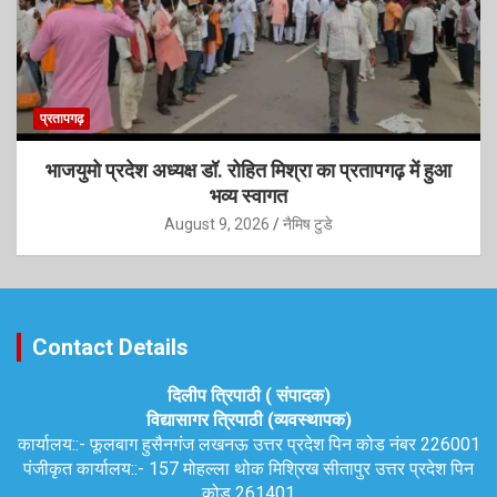
प्रतापगढ़
भाजयुमो प्रदेश अध्यक्ष डॉ. रोहित मिश्रा का प्रतापगढ़ में हुआ
भव्य स्वागत
August 9, 2026
नैमिष टुडे
Contact Details
दिलीप त्रिपाठी ( संपादक)
विद्यासागर त्रिपाठी (व्यवस्थापक)
कार्यालय::-
फूलबाग हुसैनगंज लखनऊ उत्तर प्रदेश पिन कोड नंबर 226001
पंजीकृत कार्यालय::-
157 मोहल्ला थोक मिश्रिख सीतापुर उत्तर प्रदेश पिन
कोड 261401