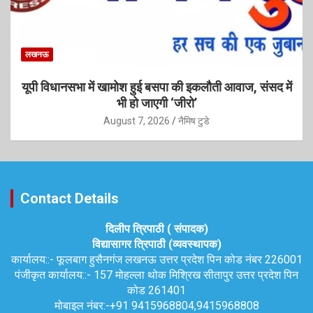
लखनऊ
यूपी विधानसभा में खामोश हुई बसपा की इकलौती आवाज, संसद में
भी हो जाएगी ‘जीरो’
August 7, 2026
नैमिष टुडे
Contact Details
दिलीप त्रिपाठी ( संपादक)
विद्यासागर त्रिपाठी (व्यवस्थापक)
कार्यालय::-
फूलबाग हुसैनगंज लखनऊ उत्तर प्रदेश पिन कोड नंबर 226001
पंजीकृत कार्यालय::-
157 मोहल्ला थोक मिश्रिख सीतापुर उत्तर प्रदेश पिन
कोड 261401
मोबाइल नंबर:-
+91 9415968804,9415968808