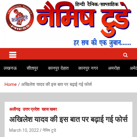
Skip
to
content
No.1 news channel of India
Naimish Today
लखनऊ
सीतापुर
कानपुर देहात
कानपुर नगर
अमरोहा
अमेठ
Home
अखिलेश यादव की इस बात पर बढ़ाई गई फोर्स
अलीगढ़
उत्तर प्रदेश
खास खबर
अखिलेश यादव की इस बात पर बढ़ाई गई फोर्स
March 10, 2022
नैमिष टुडे