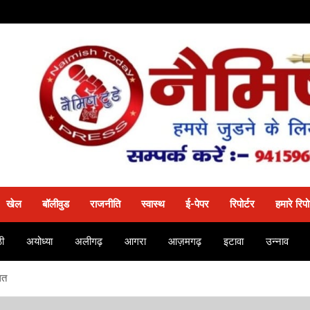
खेल
बॉलीवुड
राजनीति
स्वास्थ
ई-पेपर
रिपोर्टर
हमारे रिपो
ी
अयोध्या
अलीगढ़
आगरा
आज़मगढ़
इटावा
उन्नाव
ित