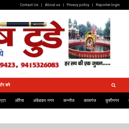
Contact Us
About us
Privacy policy
Reporter-login
र्टर बने
एटा
औरैया
अंबेडकर नगर
कन्नौज
कासगंज
कुशीनगर