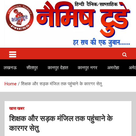
Skip
to
content
No.1 news channel of India
Naimish Today
लखनऊ
सीतापुर
कानपुर देहात
कानपुर नगर
अमरोहा
अमेठ
Home
शिक्षक और सड़क मंजिल तक पहुंचाने के कारगर सेतु
खास खबर
शिक्षक और सड़क मंजिल तक पहुंचाने के
कारगर सेतु