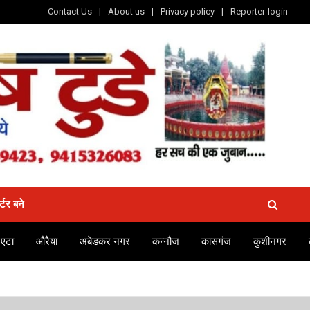
Contact Us
About us
Privacy policy
Reporter-login
र्टर बने
एटा
औरैया
अंबेडकर नगर
कन्नौज
कासगंज
कुशीनगर