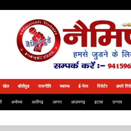
खेल
बॉलीवुड
राजनीति
स्वास्थ
ई-पेपर
रिपोर्टर
हमारे रिपो
ी
अयोध्या
अलीगढ़
आगरा
आज़मगढ़
इटावा
उन्नाव