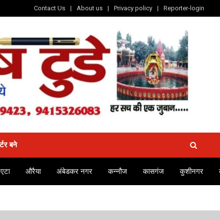
Contact Us
About us
Privacy policy
Reporter-login
र्टर बने
एटा
औरैया
अंबेडकर नगर
कन्नौज
कासगंज
कुशीनगर