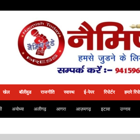
खेल
बॉलीवुड
राजनीति
स्वास्थ
ई-पेपर
रिपोर्टर
हमारे रिपो
ी
अयोध्या
अलीगढ़
आगरा
आज़मगढ़
इटावा
उन्नाव