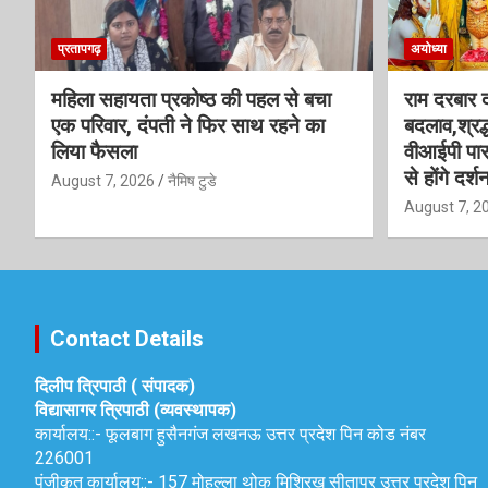
प्रतापगढ़
अयोध्या
महिला सहायता प्रकोष्ठ की पहल से बचा
राम दरबार दर
एक परिवार, दंपती ने फिर साथ रहने का
बदलाव,श्रद्
लिया फैसला
वीआईपी पास
से होंगे दर्श
August 7, 2026
नैमिष टुडे
August 7, 2
Contact Details
दिलीप त्रिपाठी ( संपादक)
विद्यासागर त्रिपाठी (व्यवस्थापक)
कार्यालय::-
फूलबाग हुसैनगंज लखनऊ उत्तर प्रदेश पिन कोड नंबर
226001
पंजीकृत कार्यालय::-
157 मोहल्ला थोक मिश्रिख सीतापुर उत्तर प्रदेश पिन