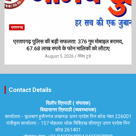
प्रतापगढ़
प्रतापगढ़ पुलिस की बड़ी सफलता: 376 गुम मोबाइल बरामद,
67.68 लाख रुपये के फोन मालिकों को लौटाए
August 5, 2026
नैमिष टुडे
Contact Details
दिलीप त्रिपाठी ( संपादक)
विद्यासागर त्रिपाठी (व्यवस्थापक)
कार्यालय::-
फूलबाग हुसैनगंज लखनऊ उत्तर प्रदेश पिन कोड नंबर 226001
पंजीकृत कार्यालय::-
157 मोहल्ला थोक मिश्रिख सीतापुर उत्तर प्रदेश पिन
कोड 261401