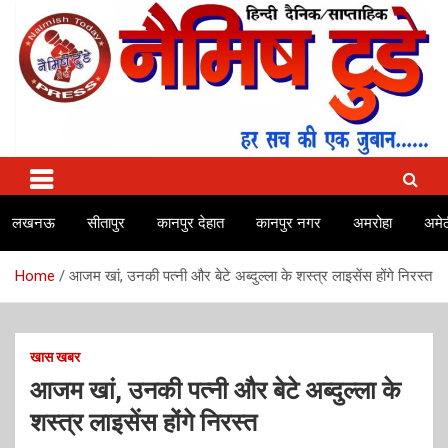
Skip
to
content
No.1 news channel of India
Naimish Today
लखनऊ
सीतापुर
कानपुर देहात
कानपुर नगर
अमरोहा
अमेठ
Home
आजम खां, उनकी पत्नी और बेटे अब्दुल्ला के शस्त्र लाइसेंस होंगे निरस्त
खास खबर
आजम खां, उनकी पत्नी और बेटे अब्दुल्ला के
शस्त्र लाइसेंस होंगे निरस्त