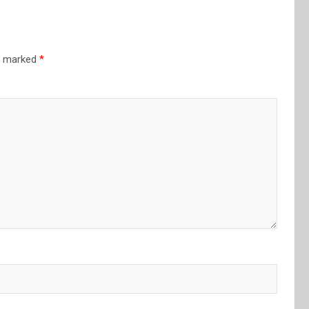
re marked
*