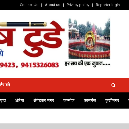
Contact Us
About us
Privacy policy
Reporter-login
र्टर बने
एटा
औरैया
अंबेडकर नगर
कन्नौज
कासगंज
कुशीनगर