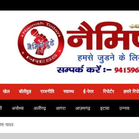
खेल
बॉलीवुड
राजनीति
स्वास्थ
ई-पेपर
रिपोर्टर
हमारे रिपो
ी
अयोध्या
अलीगढ़
आगरा
आज़मगढ़
इटावा
उन्नाव
लेश यादव