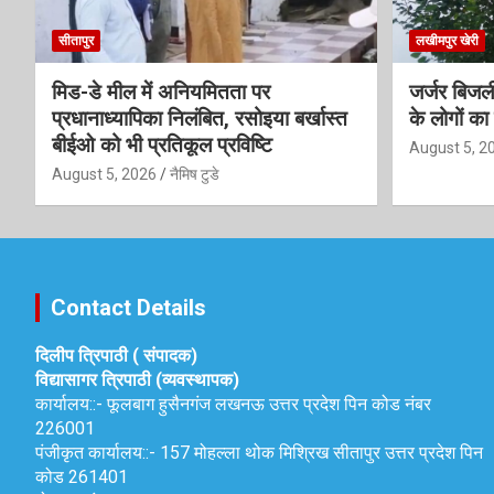
सीतापुर
लखीमपुर खेरी
मिड-डे मील में अनियमितता पर
जर्जर बिजली
प्रधानाध्यापिका निलंबित, रसोइया बर्खास्त
के लोगों का 
बीईओ को भी प्रतिकूल प्रविष्टि
August 5, 2
August 5, 2026
नैमिष टुडे
Contact Details
दिलीप त्रिपाठी ( संपादक)
विद्यासागर त्रिपाठी (व्यवस्थापक)
कार्यालय::-
फूलबाग हुसैनगंज लखनऊ उत्तर प्रदेश पिन कोड नंबर
226001
पंजीकृत कार्यालय::-
157 मोहल्ला थोक मिश्रिख सीतापुर उत्तर प्रदेश पिन
कोड 261401