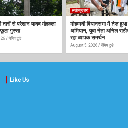
लखीमपुर खेरी
 तारों से परेशान यादव मोहल्ला
मोहम्मदी विधानसभा में तेज़ हु
फूटा गुस्सा
अभियान, युवा नेता अनिल राठौ
रहा व्यापक समर्थन
026
नैमिष टुडे
August 5, 2026
नैमिष टुडे
Like Us